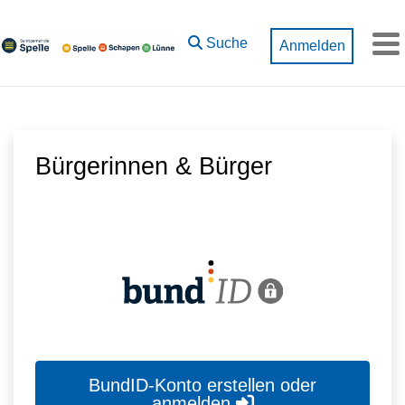
Zum Hauptinhalt springen
Suche
Anmelden
M
Bürgerinnen & Bürger
BundID-Konto erstellen oder
anmelden