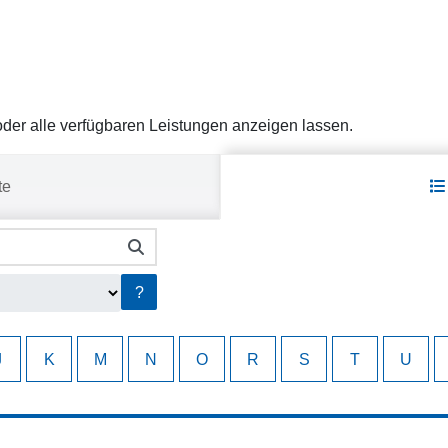
er alle verfügbaren Leistungen anzeigen lassen.
te
?
J
K
M
N
O
R
S
T
U