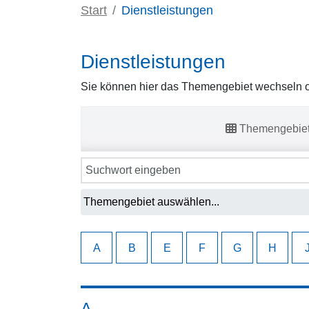
Start
Dienstleistungen
Dienstleistungen
Sie können hier das Themengebiet wechseln od
Themengebie
A
B
E
F
G
H
A