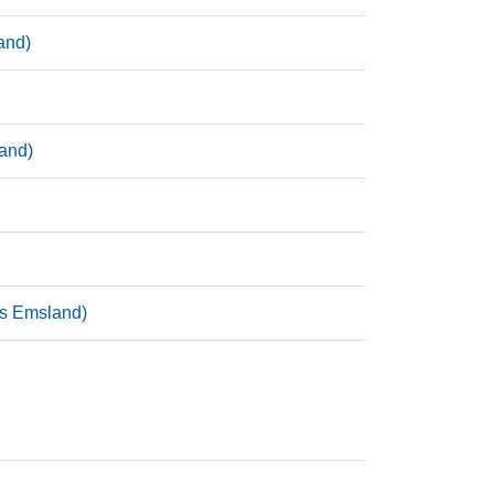
and)
and)
is Emsland)