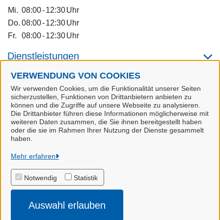
Mi.
08:00
-
12:30
Uhr
Do.
08:00
-
12:30
Uhr
Fr.
08:00
-
12:30
Uhr
Dienstleistungen
VERWENDUNG VON COOKIES
Alle zugeordneten Einrichtungen
Wir verwenden Cookies, um die Funktionalität unserer Seiten
sicherzustellen, Funktionen von Drittanbietern anbieten zu
können und die Zugriffe auf unsere Webseite zu analysieren.
Die Drittanbieter führen diese Informationen möglicherweise mit
weiteren Daten zusammen, die Sie ihnen bereitgestellt haben
oder die sie im Rahmen Ihrer Nutzung der Dienste gesammelt
Samtgemeinde Spelle
haben.
Mehr erfahren
Alle Rechte vorbehalten
Notwendig
Statistik
Impressum
Auswahl erlauben
Datenschutzerklärung